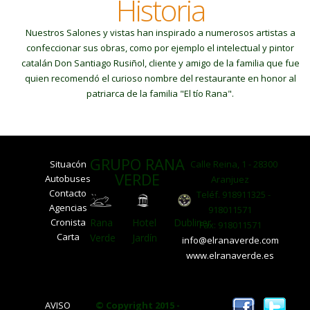
Historia
Nuestros Salones y vistas han inspirado a numerosos artistas a
confeccionar sus obras, como por ejemplo el intelectual y pintor
catalán Don Santiago Rusiñol, cliente y amigo de la familia que fue
quien recomendó el curioso nombre del restaurante en honor al
patriarca de la familia "El tío Rana".
GRUPO RANA
Situacón
Calle Reina, 1 - 28300
VERDE
Autobuses
Aranjuez
Contacto
Teléf. 918911325 -
Agencias
918011571
Cronista
Rana
Hotel
Dubliner
Fax: 918011571
Carta
Verde
Jardín
info@elranaverde.com
www.elranaverde.es
AVISO
© Copyright 2015 -